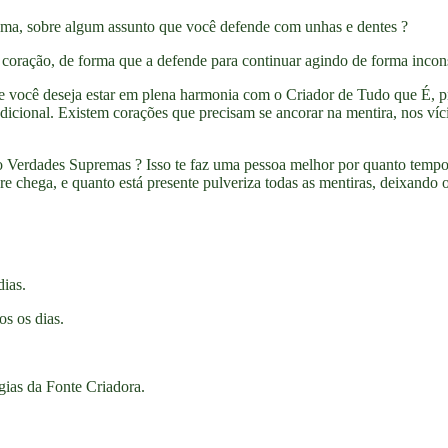
ema, sobre algum assunto que você defende com unhas e dentes ?
 coração, de forma que a defende para continuar agindo de forma incon
você deseja estar em plena harmonia com o Criador de Tudo que É, pr
icional. Existem corações que precisam se ancorar na mentira, nos vícios
são Verdades Supremas ? Isso te faz uma pessoa melhor por quanto temp
e chega, e quanto está presente pulveriza todas as mentiras, deixando o
dias.
os os dias.
ias da Fonte Criadora.