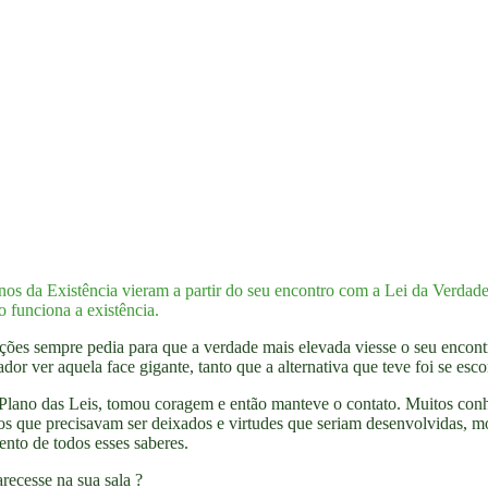
anos da Existência vieram a partir do seu encontro com a Lei da Verdade
 funciona a existência.
ações sempre pedia para que a verdade mais elevada viesse o seu encon
dor ver aquela face gigante, tanto que a alternativa que teve foi se esc
 Plano das Leis, tomou coragem e então manteve o contato. Muitos conhe
os que precisavam ser deixados e virtudes que seriam desenvolvidas, mos
ento de todos esses saberes.
recesse na sua sala ?