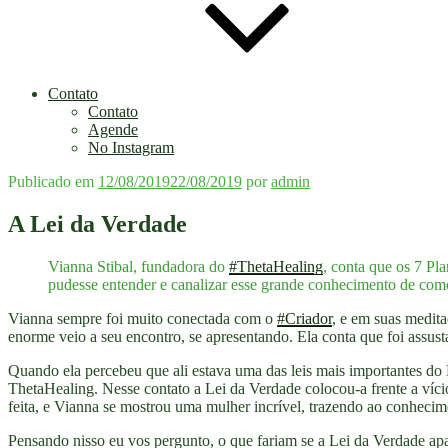
Contato
Contato
Agende
No Instagram
Publicado em
12/08/2019
22/08/2019
por
admin
A Lei da Verdade
Vianna Stibal, fundadora do
#ThetaHealing
, conta que os 7 Pl
pudesse entender e canalizar esse grande conhecimento de como
Vianna sempre foi muito conectada com o
#Criador
, e em suas medit
enorme veio a seu encontro, se apresentando. Ela conta que foi assusta
Quando ela percebeu que ali estava uma das leis mais importantes do
ThetaHealing. Nesse contato a Lei da Verdade colocou-a frente a víci
feita, e Vianna se mostrou uma mulher incrível, trazendo ao conhecim
Pensando nisso eu vos pergunto, o que fariam se a Lei da Verdade apa