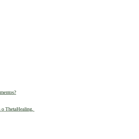
imentos?
m o ThetaHealing.