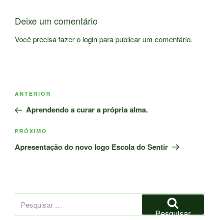
Deixe um comentário
Você precisa fazer o
login
para publicar um comentário.
Navegação
Post
ANTERIOR
de
anterior
Aprendendo a curar a própria alma.
Post
Próximo
PRÓXIMO
post
Apresentação do novo logo Escola do Sentir
Pesquisar
por:
Pesquisar