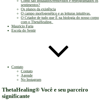
Como são instalados/removidos e reprogramados os
sentimentos?
Os planos da existência
O campo morfogenético e as leituras intuitivas.
O Criador de tudo que É na biologia do nosso corpo
com o ThetaHealing.
Mauricio Faria
Escola do Sentir
Contato
Contato
Agende
No Instagram
ThetaHealing® Você e seu parceiro
significante