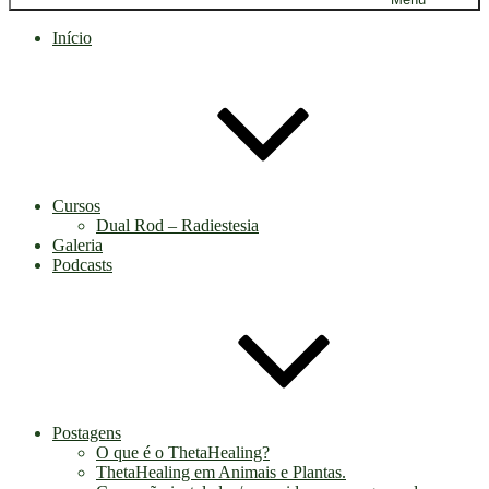
Início
Cursos
Dual Rod – Radiestesia
Galeria
Podcasts
Postagens
O que é o ThetaHealing?
ThetaHealing em Animais e Plantas.