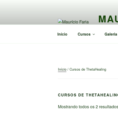
Pular
para
MAU
o
conteúdo
Terapias I
Início
Cursos
Galeria
Início
/ Cursos de ThetaHealing
CURSOS DE THETAHEALIN
Mostrando todos os 2 resultado