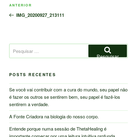
Navegação
Post
ANTERIOR
de
anterior
IMG_20200927_213111
Post
Pesquisar
por:
Pesquisar
POSTS RECENTES
Se você vai contribuir com a cura do mundo, seu papel não
é fazer os outros se sentirem bem, seu papel é fazê-los
sentirem a verdade.
A Fonte Criadora na biologia do nosso corpo.
Entende porque numa sessão de ThetaHealing é
importante começar por uma leitura intuitiva profunda