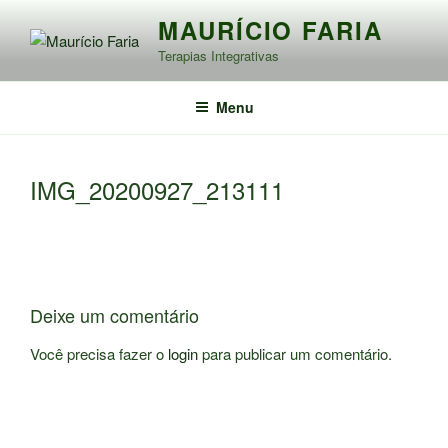
Pular
MAURÍCIO FARIA
para
Terapias Integrativas
o
conteúdo
Menu
IMG_20200927_213111
Deixe um comentário
Você precisa fazer o
login
para publicar um comentário.